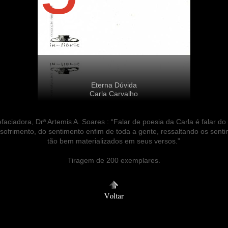
Eterna Dúvida
Carla Carvalho
faciadora, Drª Artemis A. Soares : “Falar de poesia da Carla é falar do
ofrimento, do sentimento enfim de toda a gente, ressaltando os senti
tão bem materializados em seus versos.”
Tiragem de 200 exemplares.